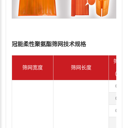
冠能柔性聚氨酯筛网技术规格
筛孔
筛网宽度
筛网长度
度
（mm
0.045
0.063
0.075
0.1