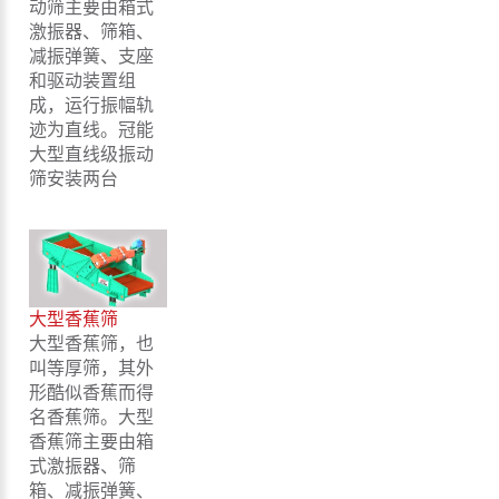
动筛主要由箱式
激振器、筛箱、
减振弹簧、支座
和驱动装置组
成，运行振幅轨
迹为直线。冠能
大型直线级振动
筛安装两台
大型香蕉筛
大型香蕉筛，也
叫等厚筛，其外
形酷似香蕉而得
名香蕉筛。大型
香蕉筛主要由箱
式激振器、筛
箱、减振弹簧、